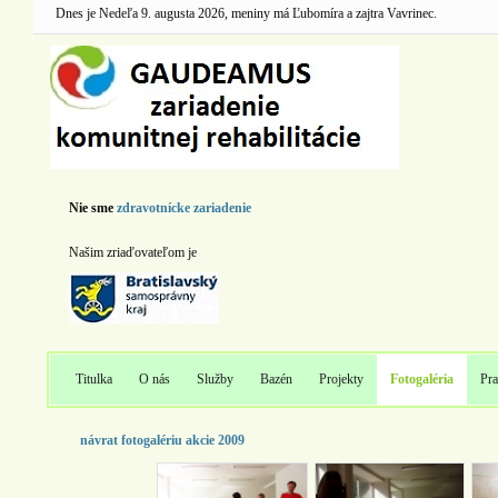
Dnes je Nedeľa 9. augusta 2026, meniny má Ľubomíra a zajtra Vavrinec.
Nie sme
zdravotnícke zariadenie
Našim zriaďovateľom je
Titulka
O nás
Služby
Bazén
Projekty
Fotogaléria
Pra
návrat fotogalériu akcie 2009