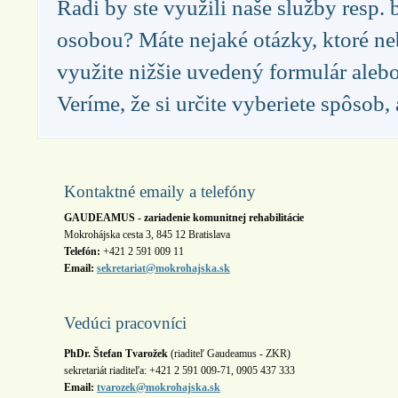
Radi by ste využili naše služby resp.
osobou? Máte nejaké otázky, ktoré n
využite nižšie uvedený formulár aleb
Veríme, že si určite vyberiete spôsob,
Kontaktné emaily a telefóny
GAUDEAMUS - zariadenie komunitnej rehabilitácie
Mokrohájska cesta 3, 845 12 Bratislava
Telefón:
+421 2 591 009 11
Email:
sekretariat@mokrohajska.sk
Vedúci pracovníci
PhDr. Štefan Tvarožek
(riaditeľ Gaudeamus - ZKR)
sekretariát riaditeľa: +421 2 591 009-71, 0905 437 333
Email:
tvarozek@mokrohajska.sk