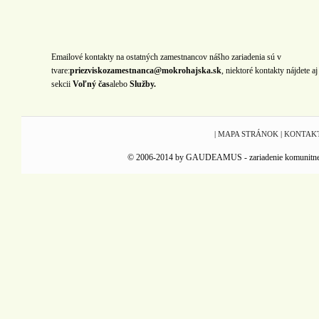
Emailové kontakty na ostatných zamestnancov nášho zariadenia sú v
tvare:
priezviskozamestnanca@mokrohajska.sk
, niektoré kontakty nájdete aj
sekcii
Voľný čas
alebo
Služby.
|
MAPA STRÁNOK
|
KONTAK
© 2006-2014 by GAUDEAMUS - zariadenie komunitnej reha