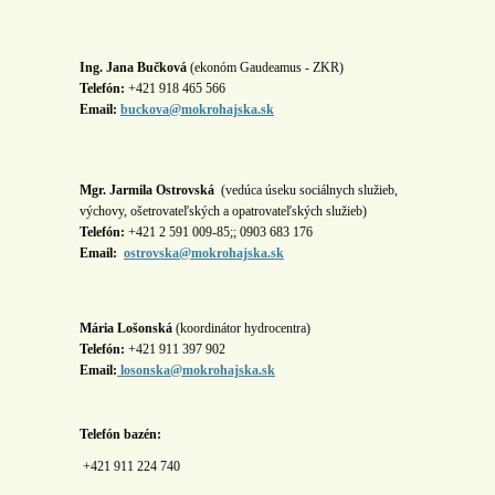
Ing. Jana Bučková
(ekonóm Gaudeamus - ZKR)
Telefón:
+421 918 465 566
Email:
buckova@mokrohajska.sk
Mgr. Jarmila Ostrovská
(vedúca úseku sociálnych služieb,
výchovy, ošetrovateľských a opatrovateľských služieb)
Telefón:
+421 2 591 009-85;; 0903 683 176
Email:
ostrovska@mokrohajska.sk
Mária Lošonská
(koordinátor hydrocentra)
Telefón:
+421 911 397 902
Email:
losonska@mokrohajska.sk
Telefón bazén:
+421 911 224 740