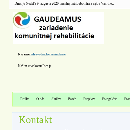
Dnes je Nedeľa 9. augusta 2026, meniny má Ľubomíra a zajtra Vavrinec.
Nie sme
zdravotnícke zariadenie
Našim zriaďovateľom je
Titulka
O nás
Služby
Bazén
Projekty
Fotogaléria
Pra
Kontakt