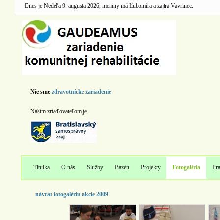
Dnes je Nedeľa 9. augusta 2026, meniny má Ľubomíra a zajtra Vavrinec.
Nie sme
zdravotnícke zariadenie
Našim zriaďovateľom je
Titulka
O nás
Služby
Bazén
Projekty
Fotogaléria
Pra
návrat fotogalériu akcie 2009