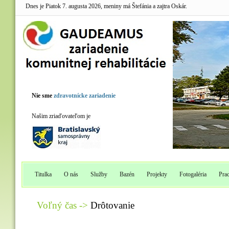
Dnes je Piatok 7. augusta 2026, meniny má Štefánia a zajtra Oskár.
Nie sme
zdravotnícke zariadenie
Našim zriaďovateľom je
Titulka
O nás
Služby
Bazén
Projekty
Fotogaléria
Pra
Voľný čas ->
Drôtovanie