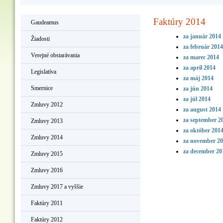
Faktúry 2014
Gaudeamus
za január 2014
Žiadosti
za február 201
Verejné obstarávania
za marec 2014
za apríl 2014
Legislatíva
za máj 2014
Smernice
za jún 2014
za júl 2014
Zmluvy 2012
za august 2014
za september 2
Zmluvy 2013
za október 201
Zmluvy 2014
za november 2
za december 2
Zmluvy 2015
Zmluvy 2016
Zmluvy 2017 a vyššie
Faktúry 2011
Faktúry 2012