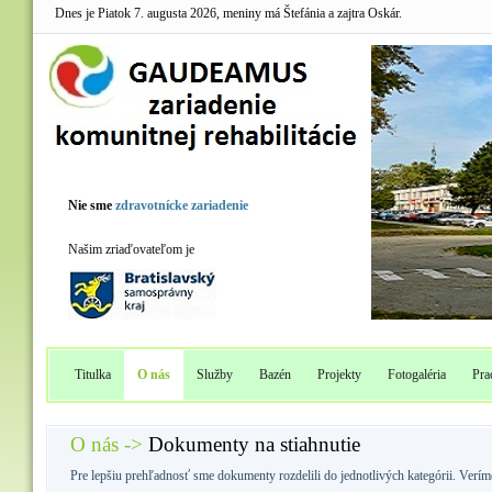
Dnes je Piatok 7. augusta 2026, meniny má Štefánia a zajtra Oskár.
Nie sme
zdravotnícke zariadenie
Našim zriaďovateľom je
Titulka
O nás
Služby
Bazén
Projekty
Fotogaléria
Pra
O nás ->
Dokumenty na stiahnutie
Pre lepšiu prehľadnosť sme dokumenty rozdelili do jednotlivých kategórii. Veríme